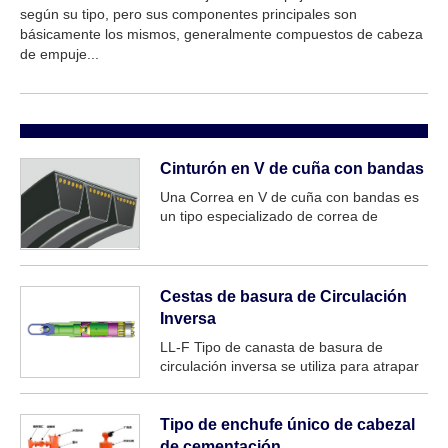
según su tipo, pero sus componentes principales son
básicamente los mismos, generalmente compuestos de cabeza
de empuje...
Cinturón en V de cuña con bandas
Una Correa en V de cuña con bandas es
un tipo especializado de correa de
transmisión de potencia que se usa
comúnmente en aplicaciones industriales
de alto rendimiento. Está diseñado con
una sección transversal trapezoidal y una
Cestas de basura de Circulación
amplia, BA...
Inversa
LL-F Tipo de canasta de basura de
circulación inversa se utiliza para atrapar
todo tipo de pequeños objetos chatarra,
como conos cutters, herramientas de
mano del Fondo. Durante la operación de
Tipo de enchufe único de cabezal
perforación, produce un CIR inverso
de cementación