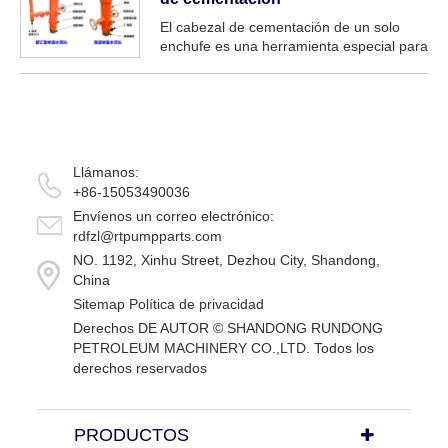
local...
El cabezal de cementación de un solo
enchufe es una herramienta especial para
bombear lodo y soltar tapón y se puede
conectar con la carcasa.
Llámanos:
+86-15053490036
Envíenos un correo electrónico:
rdfzl@rtpumpparts.com
NO. 1192, Xinhu Street, Dezhou City, Shandong,
China
Sitemap
Política de privacidad
Derechos DE AUTOR ©
SHANDONG RUNDONG
PETROLEUM MACHINERY CO.,LTD.
Todos los
derechos reservados
PRODUCTOS