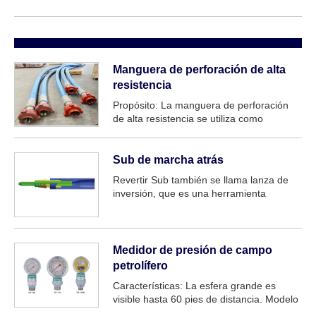
Manguera de perforación de alta
resistencia
Propósito: La manguera de perforación
de alta resistencia se utiliza como
manguera giratoria para una conexión
flexible entre la parte superior del
elevador de perforación y el giratorio
Sub de marcha atrás
vertical móvil en la perforación petrolera y
Revertir Sub también se llama lanza de
el sistema de entrega de lodo, y...
inversión, que es una herramienta
especial para invertir el punto atascado
de La Paloma del taladro en la
perforación y trabajar sobre la operación.
Al hacer pesca o dar marcha atrás, la
Medidor de presión de campo
herramienta puede...
petrolífero
Características: La esfera grande es
visible hasta 60 pies de distancia. Modelo
de tipos de manómetro: YK-150, YK-100,