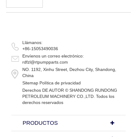
importantes para la prevención de la
explosión del pozo en el progreso del
taladro. Válvula de retención de bola que
es una válvula de bola que funciona
automáticamente en el I. D o...
Llámanos:
+86-15053490036
Envíenos un correo electrónico:
rdfzl@rtpumpparts.com
NO. 1192, Xinhu Street, Dezhou City, Shandong,
China
Sitemap
Política de privacidad
Derechos DE AUTOR ©
SHANDONG RUNDONG
PETROLEUM MACHINERY CO.,LTD.
Todos los
derechos reservados
PRODUCTOS