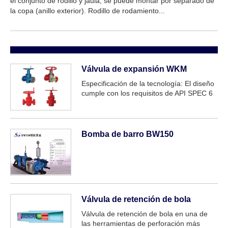
el conjunto de rodillo y jaula, se puede montar por separado de
la copa (anillo exterior). Rodillo de rodamiento...
Válvula de expansión WKM
Especificación de la tecnología: El diseño
cumple con los requisitos de API SPEC 6
calibre anominal: 2 1/16 1/16 Presión de
trabajo nominal: 2000-5000 temperaturas
de trabajo: K, L, P, R, S. Clase T, U,
VMaterial: AA, BB ....
Bomba de barro BW150
Válvula de retención de bola
Válvula de retención de bola en una de
las herramientas de perforación más