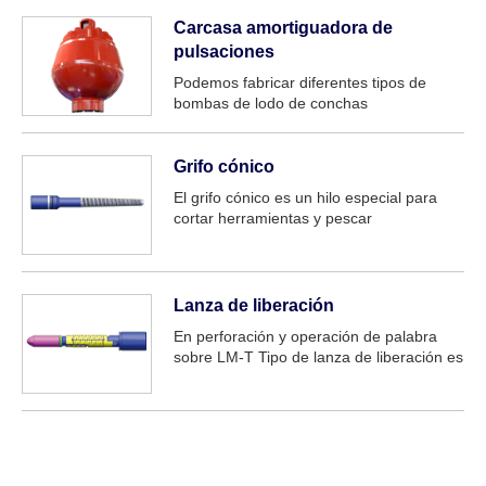
Carcasa amortiguadora de
pulsaciones
Podemos fabricar diferentes tipos de
bombas de lodo de conchas
amortiguadores de pulsación. Incluye:
serie F, serie 3NB, serie PZ, bomba de
lodo serie P, etc.
Grifo cónico
El grifo cónico es un hilo especial para
cortar herramientas y pescar
internamente en objetos caídos, como el
empaquetador de tuberías para lavado de
tuberías de perforación, el asignador de
producción de tuberías para bajar el flujo
Lanza de liberación
de agua. La herramienta es E...
En perforación y operación de palabra
sobre LM-T Tipo de lanza de liberación es
una herramienta que se utiliza
principalmente para la pesca de tubería
de perforación de aceite de tubería y
carcasa de agujero de pescado, se puede
utilizar con tarro de parachoques de corte
interno, etc.