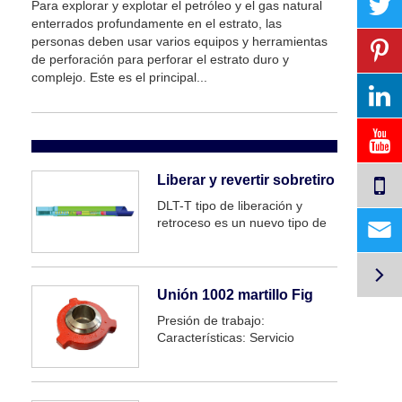
Para explorar y explotar el petróleo y el gas natural
enterrados profundamente en el estrato, las
personas deben usar varios equipos y herramientas
de perforación para perforar el estrato duro y
complejo. Este es el principal...
Liberar y revertir sobretiro
DLT-T tipo de liberación y
retroceso es un nuevo tipo de

herramienta de pesca. Tiene
muchas ventajas que

pertenecen a varios excesos.
Grifo de caja. Sus
Unión 1002 martillo Fig
características distintivas son
Presión de trabajo:
las siguientes: desenroscar y
Características: Servicio
recuperar T...
recomendado: