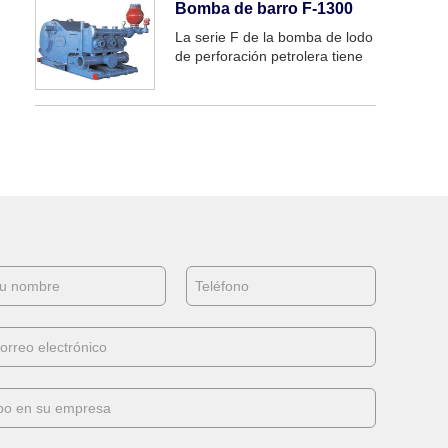
Bomba de barro F-1300
La serie F de la bomba de lodo
de perforación petrolera tiene
características de estructura
sólida y compacta, volumen
pequeño, rendimiento bueno y
confiable. Puede cumplir con
los requisitos de perforación
como alta presión y grande...