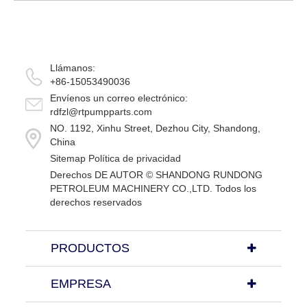
en diseño a una correa en V tradicional,
con una estrecha, en forma de V...
Llámanos:
+86-15053490036
Envíenos un correo electrónico:
rdfzl@rtpumpparts.com
NO. 1192, Xinhu Street, Dezhou City, Shandong,
China
Sitemap
Política de privacidad
Derechos DE AUTOR ©
SHANDONG RUNDONG
PETROLEUM MACHINERY CO.,LTD.
Todos los
derechos reservados
PRODUCTOS
EMPRESA