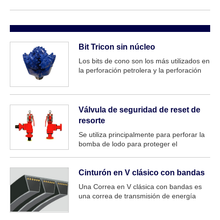
Bit Tricon sin núcleo
Los bits de cono son los más utilizados en
la perforación petrolera y la perforación
geológica. La broca de cono de rodillo
tiene las funciones de impactar, triturar y
cortar la roca de formación al girar, por lo
que el rodillo co...
Válvula de seguridad de reset de
resorte
Se utiliza principalmente para perforar la
bomba de lodo para proteger el
revestimiento de la bomba de lodo y otras
partes de daños. Forjado con acero de
aleación de alta resistencia de alta calidad
Cinturón en V clásico con bandas
y acero inoxidable reforzado, y calor...
Una Correa en V clásica con bandas es
una correa de transmisión de energía
especializada que se usa comúnmente en
entornos industriales exigentes. Es similar