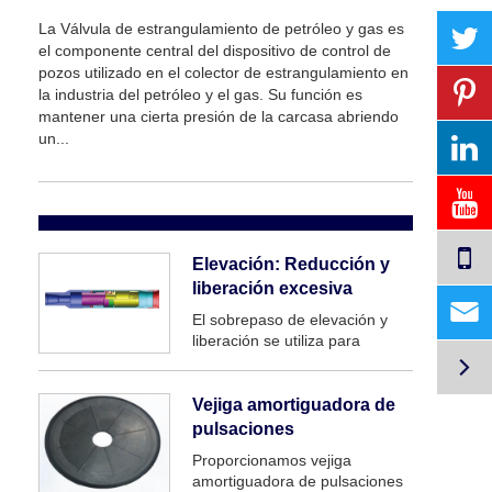
La Válvula de estrangulamiento de petróleo y gas es
el componente central del dispositivo de control de
pozos utilizado en el colector de estrangulamiento en
la industria del petróleo y el gas. Su función es
mantener una cierta presión de la carcasa abriendo
un...
Elevación: Reducción y
liberación excesiva

El sobrepaso de elevación y
liberación se utiliza para

atrapar tubos y cadenas de
tuberías de tamaño equivalente
en la carcasa. En caso de que
Vejiga amortiguadora de
una cadena de tuberías se
pulsaciones
atasque. Después de sacudir la
Proporcionamos vejiga
cuerda de la tubería y
amortiguadora de pulsaciones
levantar...