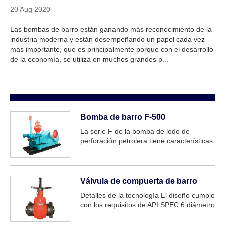
20 Aug 2020
Las bombas de barro están ganando más reconocimiento de la
industria moderna y están desempeñando un papel cada vez
más importante, que es principalmente porque con el desarrollo
de la economía, se utiliza en muchos grandes p...
Bomba de barro F-500
La serie F de la bomba de lodo de
perforación petrolera tiene características
de estructura sólida y compacta, volumen
pequeño, rendimiento bueno y confiable.
Puede cumplir con los requisitos de
perforación como alta presión y grande...
Válvula de compuerta de barro
Detalles de la tecnología El diseño cumple
con los requisitos de API SPEC 6 diámetro
anominal: 2 ”-4 ″ Presión de trabajo
nominal: 5000-15000PSried temp de