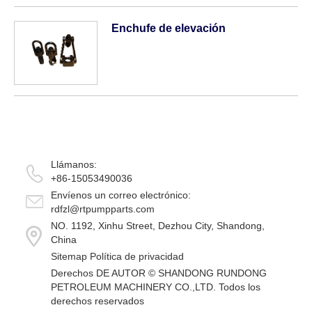
trabajo: K, L, P, R, S, T, U. Clase de
VMaterial: AA, BB, CC, DD,...
Enchufe de elevación
Llámanos:
+86-15053490036
Envíenos un correo electrónico:
rdfzl@rtpumpparts.com
NO. 1192, Xinhu Street, Dezhou City, Shandong,
China
Sitemap
Política de privacidad
Derechos DE AUTOR ©
SHANDONG RUNDONG
PETROLEUM MACHINERY CO.,LTD.
Todos los
derechos reservados